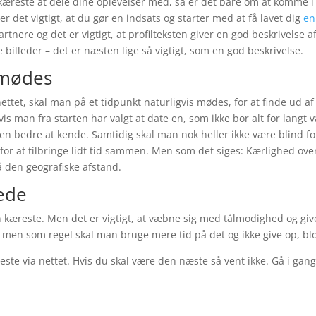
 kæreste at dele dine oplevelser med, så er det bare om at komme i 
er det vigtigt, at du gør en indsats og starter med at få lavet dig
en
rtnere og det er vigtigt, at profilteksten giver en god beskrivelse 
billeder – det er næsten lige så vigtigt, som en god beskrivelse.
 mødes
ernettet, skal man på et tidpunkt naturligvis mødes, for at finde ud af
vis man fra starten har valgt at date en, som ikke bor alt for langt
 bedre at kende. Samtidig skal man nok heller ikke være blind for, a
 for at tilbringe lidt tid sammen. Men som det siges: Kærlighed ove
å den geografiske afstand.
lede
 en kæreste. Men det er vigtigt, at væbne sig med tålmodighed og give
 men som regel skal man bruge mere tid på det og ikke give op, blo
este via nettet. Hvis du skal være den næste så vent ikke. Gå i gang