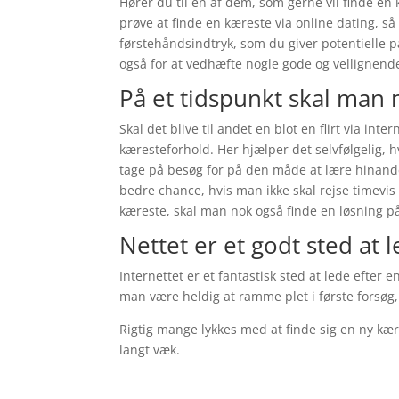
Hører du til en af dem, som gerne vil finde en
prøve at finde en kæreste via online dating, så 
førstehåndsindtryk, som du giver potentielle pa
også for at vedhæfte nogle gode og vellignende 
På et tidspunkt skal man
Skal det blive til andet en blot en flirt via int
kæresteforhold. Her hjælper det selvfølgelig, h
tage på besøg for på den måde at lære hinanden
bedre chance, hvis man ikke skal rejse timevis
kæreste, skal man nok også finde en løsning p
Nettet er et godt sted at 
Internettet er et fantastisk sted at lede efter
man være heldig at ramme plet i første forsøg,
Rigtig mange lykkes med at finde sig en ny kær
langt væk.