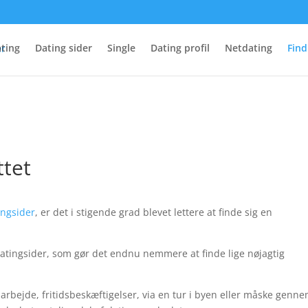
ting
Dating sider
Single
Dating profil
Netdating
Find
ttet
ingsider
, er det i stigende grad blevet lettere at finde sig en
atingsider, som gør det endnu nemmere at finde lige nøjagtig
a arbejde, fritidsbeskæftigelser, via en tur i byen eller måske ge