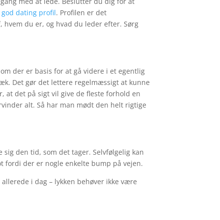
gang med at lede. Beslutter du dig for at
 god dating profil
. Profilen er det
af, hvem du er, og hvad du leder efter. Sørg
 om der er basis for at gå videre i et egentlig
 væk. Det gør det lettere regelmæssigt at kunne
t det på sigt vil give de fleste forhold en
rvinder alt. Så har man mødt den helt rigtige
 sig den tid, som det tager. Selvfølgelig kan
t fordi der er nogle enkelte bump på vejen.
 allerede i dag – lykken behøver ikke være